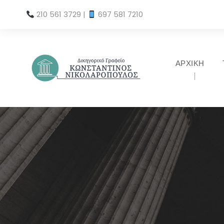
210 561 3729
|
697 581 7210
ΑΡΧΙΚΗ