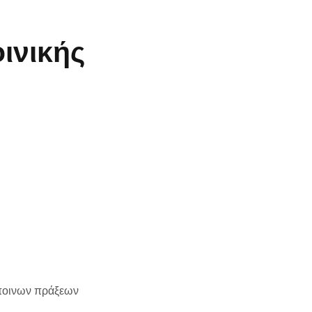
ινικής
όποινων πράξεων