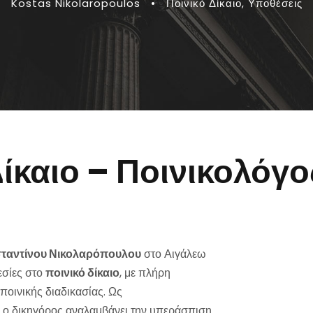
Kostas Nikolaropoulos
•
Ποινικό Δίκαιο
,
Υποθέσεις
Δίκαιο – Ποινικολόγο
ταντίνου Νικολαρόπουλου
στο Αιγάλεω
εσίες στο
ποινικό δίκαιο
, με πλήρη
ποινικής διαδικασίας. Ως
, ο δικηγόρος αναλαμβάνει την υπεράσπιση