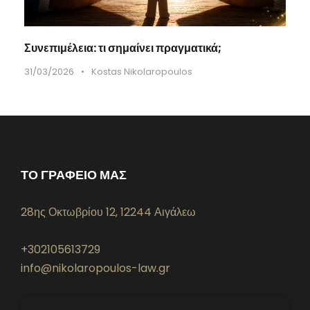
Συνεπιμέλεια: τι σημαίνει πραγματικά;
31/03/2026
•
Kostas Nikolaropoulos
ΤΟ ΓΡΑΦΕΙΟ ΜΑΣ
28ης Οκτωβρίου 12, 12244 Αιγάλεω
+302105613729
info@nikolaropoulos-law.gr