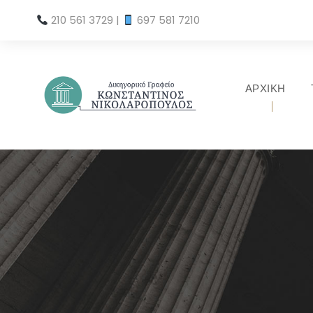
210 561 3729
|
697 581 7210
ΑΡΧΙΚΗ