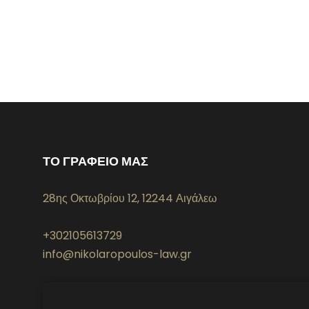
ΤΟ ΓΡΑΦΕΙΟ ΜΑΣ
28ης Οκτωβρίου 12, 12244 Αιγάλεω
+302105613729
info@nikolaropoulos-law.gr