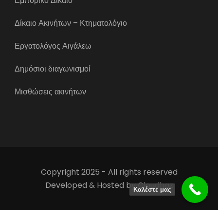
Εμπορικό Δίκαιο
Δίκαιο Ακινήτων – Κτηματολόγιο
Εργατολόγος Αιγάλεω
Δημόσιοι διαγωνισμοί
Μισθώσεις ακινήτων
Copyright 2025 - All rights reserved
Developed & Hosted by
Cloudhaz
Καλέστε μας