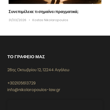
Συνεπιμέλεια: τι σημαίνει πραγματικά;
31/03/2026
•
Kostas Nikolaropoulos
ΤΟ ΓΡΑΦΕΙΟ ΜΑΣ
28ης Οκτωβρίου 12, 12244 Αιγάλεω
+302105613729
info@nikolaropoulos-law.gr